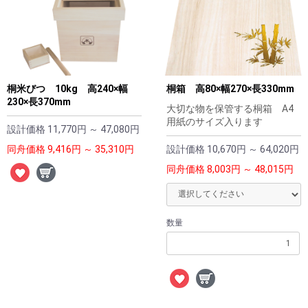
桐米びつ 10kg 高240×幅
桐箱 高80×幅270×長330mm
230×長370mm
大切な物を保管する桐箱 A4
用紙のサイズ入ります
設計価格
11,770円 ～ 47,080円
同舟価格
9,416円 ～ 35,310円
設計価格
10,670円 ～ 64,020円
同舟価格
8,003円 ～ 48,015円
数量