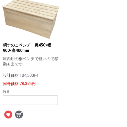
桐すのこベンチ 奥450×幅
900×高400mm
屋内用の桐ベンチで軽いので移
動も楽です
設計価格
104,500円
同舟価格
78,375円
数量