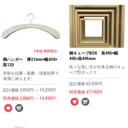
5本組 期間限定
桐キューブBOX 長495×幅
495×高495mm
桐ハンガー 厚21mm×幅430×
高120
色々な使い方が出来る桐のキュ
ーブ型ボックス
衣類を抗菌・殺菌・消臭効果で
清潔に保ちます。
設計価格
62,920円
設計価格
3,850円 ～ 19,250円
同舟価格
47,190円
同舟価格
2,888円 ～ 14,438円