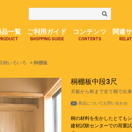
商品一覧
ご利用ガイド
コンテンツ
関連
PRODUCT
SHOPPING GUIDE
CONTENTS
RELAT
収納いろいろ
桐棚板
桐棚板中段3尺 高9
天板から框まで全て桐で出来
商品についてお問い合わせ
桐の材料を生かしたとてもシ
建材試験センターでの荷重試