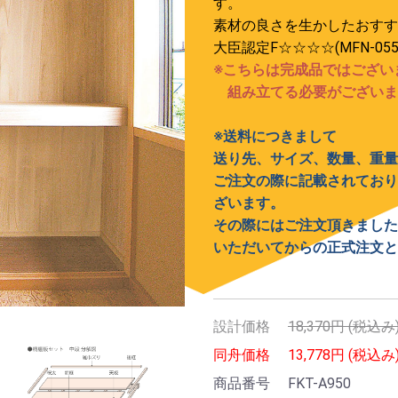
す。
素材の良さを生かしたおすす
大臣認定F☆☆☆☆(MFN-055
※こちらは完成品ではござい
組み立てる必要がございま
※送料につきまして
送り先、サイズ、数量、重量
ご注文の際に記載されており
ざいます。
その際にはご注文頂きました
いただいてからの正式注文と
設計価格
18,370円 (税込み
同舟価格
13,778円 (税込み
商品番号
FKT-A950