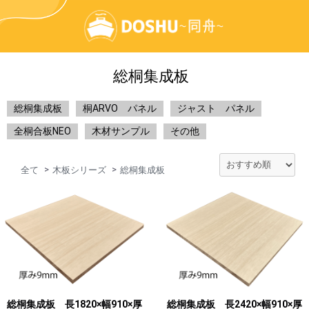
総桐集成板
総桐集成板
桐ARVO パネル
ジャスト パネル
全桐合板NEO
木材サンプル
その他
全て
木板シリーズ
総桐集成板
総桐集成板 長1820×幅910×厚
総桐集成板 長2420×幅910×厚