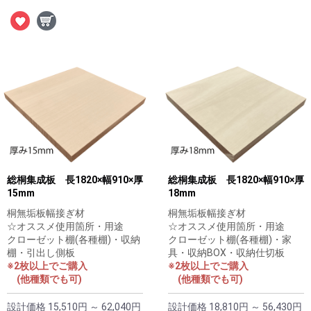
総桐集成板 長1820×幅910×厚
総桐集成板 長1820×幅910×厚
15mm
18mm
桐無垢板幅接ぎ材
桐無垢板幅接ぎ材
☆オススメ使用箇所・用途
☆オススメ使用箇所・用途
クローゼット棚(各種棚)・収納
クローゼット棚(各種棚)・家
棚・引出し側板
具・収納BOX・収納仕切板
※2枚以上でご購入
※2枚以上でご購入
(他種類でも可)
(他種類でも可)
設計価格
15,510円 ～ 62,040円
設計価格
18,810円 ～ 56,430円